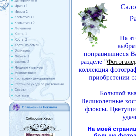
Дельфиниумы
Садо
Ирисы 1
Ирисы 2
Р
Клематисы 1
Клематисы 2
Лилейники
Хосты 1
На э
Хосты 2
выбрат
Хосты из семян
Эхинацеи
понравившиеся В
Флоксы 1
разделе "
Фотогалер
Флоксы 2
Ягодные культуры
коллекция фотогра
Многолетники
приобретении с
Кустарники декоративные
Статьи по уходу за растениями
Ссылки
Большой выб
Контакты
Великолепные хост
флоксы. Цветущи
Оплаченная Реклама
удач
Сибирские Хаски.
На моей страни
больше фотоа